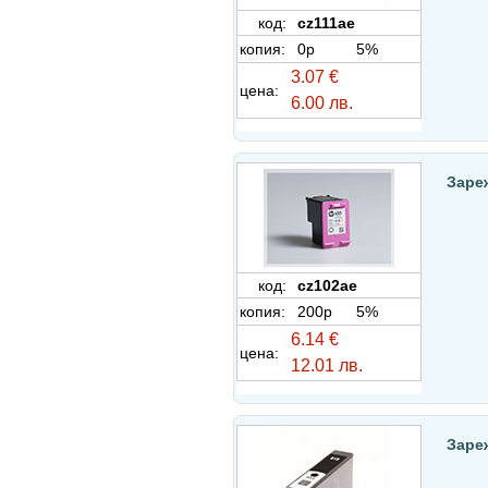
код:
cz111ae
копия:
0p
5%
3.07 €
цена:
6.00 лв.
Заре
код:
cz102ae
копия:
200p
5%
6.14 €
цена:
12.01 лв.
Заре