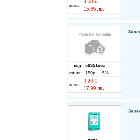
8.00 €
цена:
15.65 лв.
Зареж
код:
c9351cez
копия:
150p
5%
9.20 €
цена:
17.99 лв.
Заре