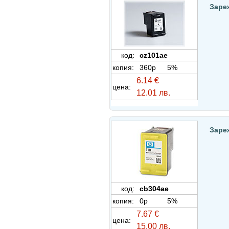
Заре
код:
cz101ae
копия:
360p
5%
6.14 €
цена:
12.01 лв.
Заре
код:
cb304ae
копия:
0p
5%
7.67 €
цена:
15.00 лв.