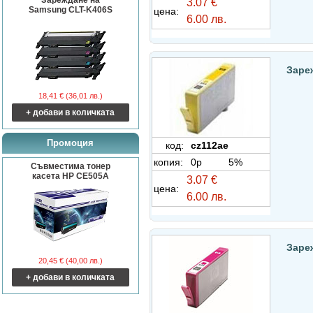
Зареждане на
3.07 €
Samsung CLT-K406S
цена:
6.00 лв.
Заре
18,41 € (36,01 лв.)
+ добави в количката
Промоция
код:
cz112ae
копия:
0p
5%
Съвместима тонер
касета HP CE505A
3.07 €
цена:
6.00 лв.
Заре
20,45 € (40,00 лв.)
+ добави в количката