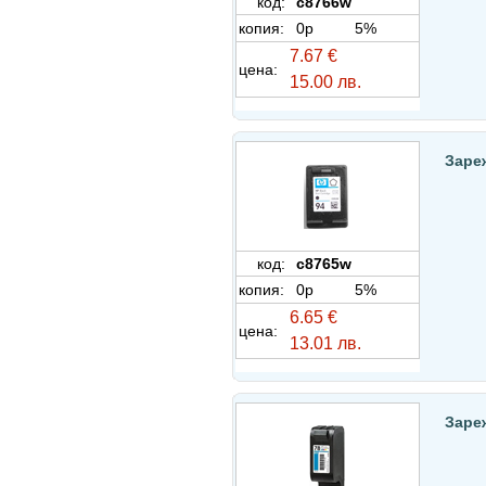
код:
c8766w
копия:
0p
5%
7.67 €
цена:
15.00 лв.
Заре
код:
c8765w
копия:
0p
5%
6.65 €
цена:
13.01 лв.
Зареж