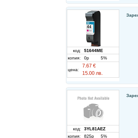
Заре
код:
51644ME
копия:
0p
5%
7.67 €
цена:
15.00 лв.
Заре
код:
3YL81AEZ
копия:
825p
5%