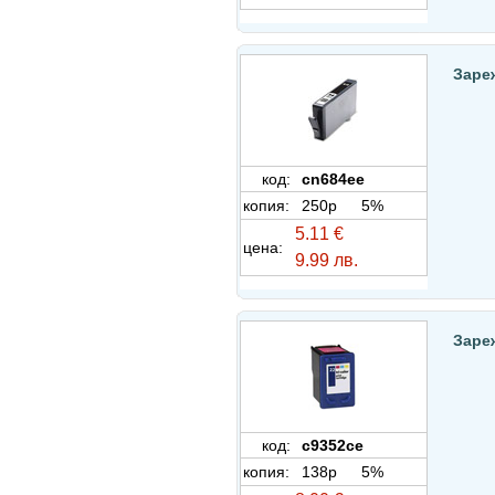
Заре
код:
cn684ee
копия:
250p
5%
5.11 €
цена:
9.99 лв.
Зареж
код:
c9352ce
копия:
138p
5%