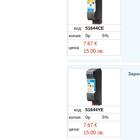
код:
51644CE
копия:
0p
5%
7.67 €
цена:
15.00 лв.
Заре
код:
51644YE
копия:
0p
5%
7.67 €
цена:
15.00 лв.