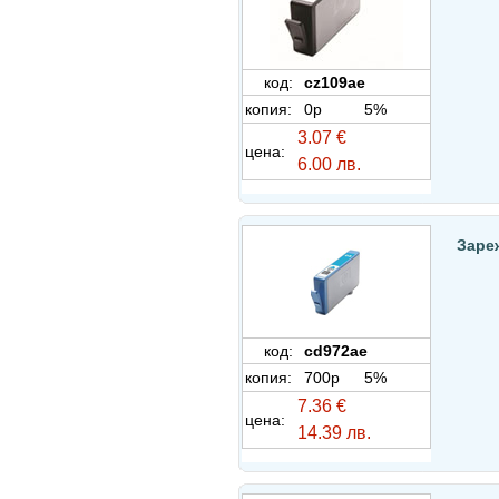
код:
cz109ae
копия:
0p
5%
3.07 €
цена:
6.00 лв.
Заре
код:
cd972ae
копия:
700p
5%
7.36 €
цена:
14.39 лв.