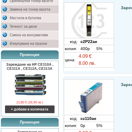
Оригинални тонер касети
Заре
Замяна на тонер касета
Мастила в бутилка
Течност за дюзи
Смяна на консумативи
код:
c2P22ae
Изкупуване на празни
копия:
400p
5%
Промоция
4.09 €
цена:
8.00 лв.
Зареждане на HP CE310A ,
CE311A , CE312A, CE313A
Заре
13,80 € (26,99 лв.)
+ добави в количката
код:
cz110ae
Промоция
копия:
0p
5%