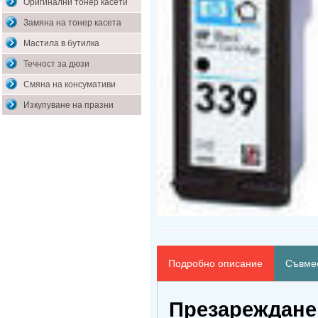
Оригинални тонер касети
Замяна на тонер касета
Мастила в бутилка
Течност за дюзи
Смяна на консумативи
Изкупуване на празни
Подробно описание
Съвмес
Презареждане 