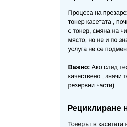
Процеса на презаре
тонер касетата , по
с тонер, смяна на ч
място, но не и по з
услуга не се подмен
Важно:
Ако след тес
качествено , значи 
резервни части)
Рециклиране н
Тонерът в касетата 