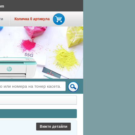
com
ти
Количка 0 артикула
Вижте детайли