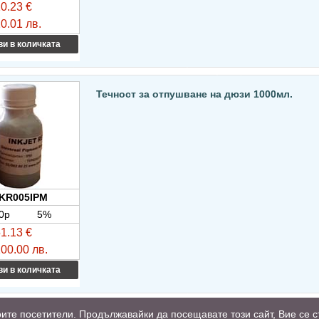
0.23 €
0.01 лв.
и в количката
Течност за отпушване на дюзи 1000мл.
KR005IPM
0p
5%
1.13 €
00.00 лв.
и в количката
воите посетители. Продължавайки да посещавате този сайт, Вие се с
Начало
За Нас
П