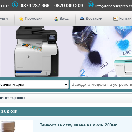
0879 287 366 0879 009 209
 ТОНЕР
info@tonerekspres.
укти
Промоции
Вход
Доставки
Контак
ти от търсене
 за дюзи
Течност за отпушване на дюзи 200мл.