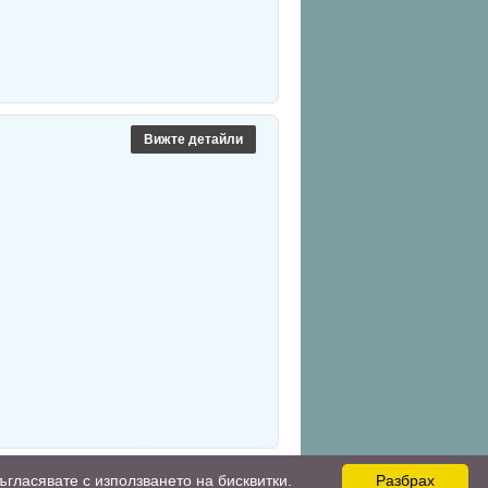
Вижте детайли
ъгласявате с използването на бисквитки.
Разбрах
родукти
Промоции
Вход
Доставки
Контакти