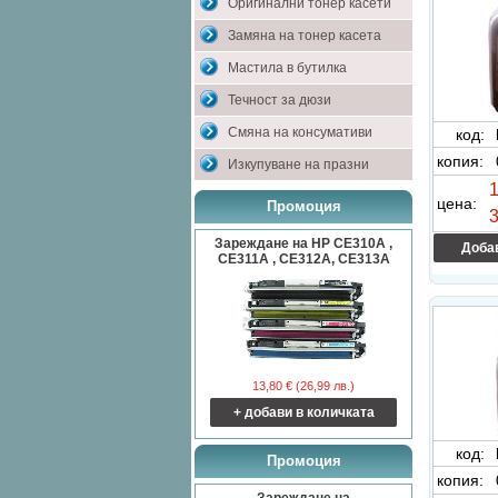
Оригинални тонер касети
Замяна на тонер касета
Мастила в бутилка
Течност за дюзи
Смяна на консумативи
код:
копия:
Изкупуване на празни
1
цена:
Промоция
3
Зареждане на HP CE310A ,
Добав
CE311A , CE312A, CE313A
13,80 € (26,99 лв.)
+ добави в количката
код:
Промоция
копия: