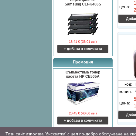
Зареждане на
1
Samsung CLT-K406S
цена:
2
Добав
18,41 € (36,01 лв.)
+ добави в количката
Промоция
Съвместима тонер
касета HP CE505A
код:
копия:
5
цена:
1
20,45 € (40,00 лв.)
Добав
+ добави в количката
Този сайт използва 'бисквитки' с цел по-добро обслужване на с