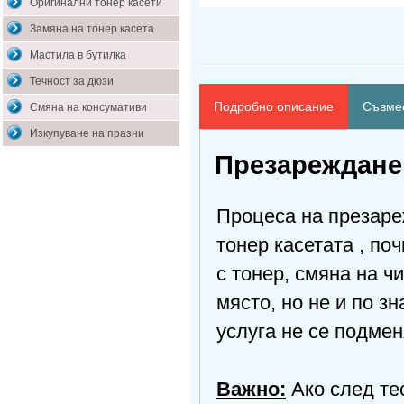
Оригинални тонер касети
Замяна на тонер касета
Мастила в бутилка
Течност за дюзи
Подробно описание
Съвмес
Смяна на консумативи
Изкупуване на празни
Презареждане 
Процеса на презаре
тонер касетата , по
с тонер, смяна на ч
място, но не и по з
услуга не се подмен
Важно:
Ако след тес