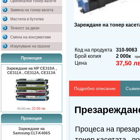
Оригинални тонер касети
Замяна на тонер касета
Мастила в бутилка
Зареждане на тонер касета
Течност за дюзи
Смяна на консумативи
Изкупуване на празни
Код на продукта
310-9063
Брой копия
2 000к
пр
Промоция
37,50 л
Цена
Зареждане на HP CE310A ,
CE311A , CE312A, CE313A
Подробно описание
Съвмес
Презареждане
40.00 лв.
22.00 лв.
Промоция
Процеса на презар
Зареждане на
Samsung CLT-K406S
тонер касетата , п