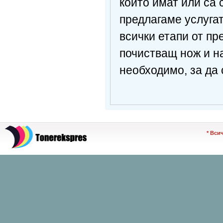
който имат или са
предлагаме услугат
всички етапи от п
почистващ нож и на
необходимо, за да 
* Вси