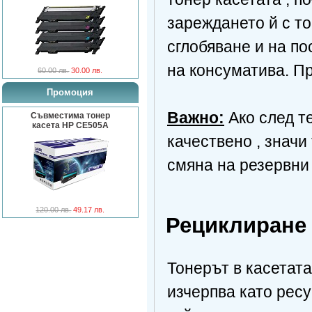
зареждането й с то
сглобяване и на по
на консуматива. Пр
60.00 лв.
30.00 лв.
Промоция
Важно:
Ако след те
Съвместима тонер
касета HP CE505A
качествено , значи
смяна на резервни
120.00 лв.
49.17 лв.
Рециклиране 
Тонерът в касетата
изчерпва като ресу