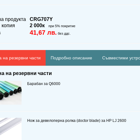
на продукта
CRG707Y
 копия
2 000к
при 5% покритие
41,67 лв.
а
без ддс.
 на резервни части
Подробно описание
Съвместими устр
а на резервни части
Барабан за Q6000
Нож за девелоперна ролка (doctor blade) за HP LJ 2600