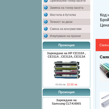
Оригинални тонер касети
Замяна на тонер касета
Код 
Мастила в бутилка
Брой
Течност за дюзи
Цен
Смяна на консумативи
Изкупуване на празни
Смяна
Промоция
Зареждане на HP CE310A ,
Смян
CE311A , CE312A, CE313A
40.00 лв.
22.00 лв.
Промоция
Зареждане на
Samsung CLT-K406S