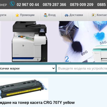
02 967 00 44 0879 287 366 0879 009 209 0885
 ТОНЕР
укти
Промоции
Вход
Доставки
Контак
ждане на тонер касета CRG 707Y yellow