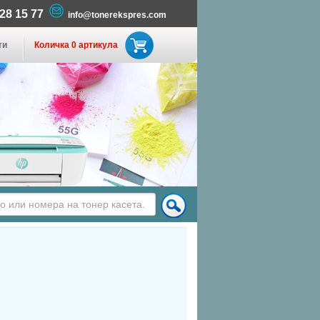
 28 15 77
info@tonerekspres.com
ти
Количка 0 артикула