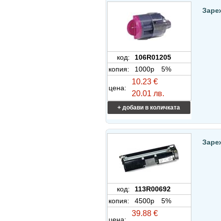
Заре
код:
106R01205
копия:
1000p
5%
10.23 €
цена:
20.01 лв.
+ добави в количката
Заре
код:
113R00692
копия:
4500p
5%
39.88 €
цена: