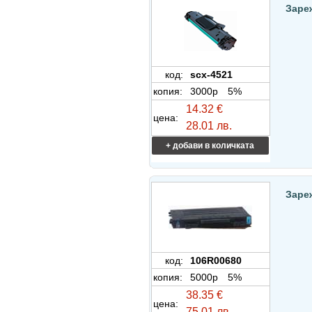
Заре
код:
scx-4521
копия:
3000p
5%
14.32 €
цена:
28.01 лв.
+ добави в количката
Заре
код:
106R00680
копия:
5000p
5%
38.35 €
цена:
75.01 лв.