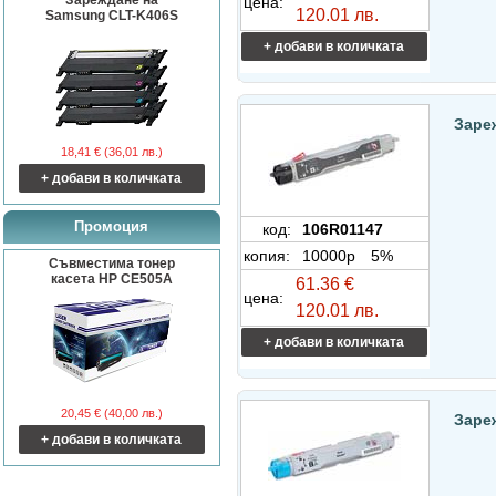
Зареждане на
цена:
120.01 лв.
Samsung CLT-K406S
+ добави в количката
Заре
18,41 € (36,01 лв.)
+ добави в количката
Промоция
код:
106R01147
копия:
10000p
5%
Съвместима тонер
касета HP CE505A
61.36 €
цена:
120.01 лв.
+ добави в количката
20,45 € (40,00 лв.)
Заре
+ добави в количката