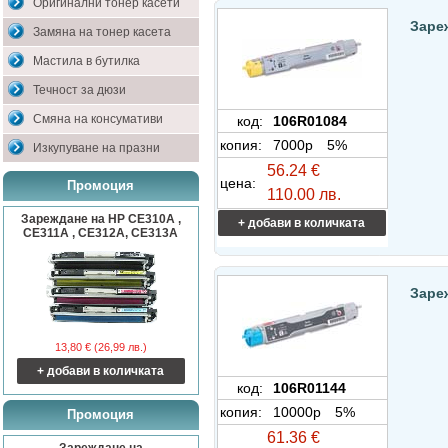
Оригинални тонер касети
Заре
Замяна на тонер касета
Мастила в бутилка
Течност за дюзи
Смяна на консумативи
код:
106R01084
копия:
7000p
5%
Изкупуване на празни
56.24 €
цена:
Промоция
110.00 лв.
Зареждане на HP CE310A ,
+ добави в количката
CE311A , CE312A, CE313A
Заре
13,80 € (26,99 лв.)
+ добави в количката
код:
106R01144
копия:
10000p
5%
Промоция
61.36 €