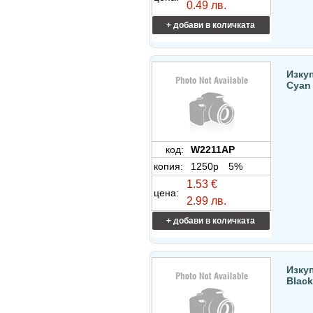
0.49 лв.
+ добави в количката
Изку
Cyan
код:
W2211AP
копия:
1250p
5%
1.53 €
цена:
2.99 лв.
+ добави в количката
Изку
Black