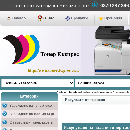
0879 287 36
ЕКСПРЕСНОТО ЗАРЕЖДАНЕ НА ВАШИЯ ТОНЕР
Начало
За Нас
Продукти
Промоции
Notice: Undefined index: markaname in /var/www/h
Категории
Резултати от търсене
Зареждане на тонер касети
Зареждане на мастилници
Съвместими тонер касети
Изкупуване на празни тонер кас