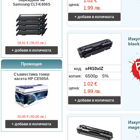
Зареждане на
1.02 €
цена:
Samsung CLT-K406S
1.99 лв.
+ добави в количката
Изкуп
18,41 € (36,01 лв.)
blac
+ добави в количката
Промоция
код:
cf410xIZ
Съвместима тонер
копия:
6500p
5%
касета HP CE505A
1.02 €
цена:
1.99 лв.
+ добави в количката
20,45 € (40,00 лв.)
Изкуп
+ добави в количката
mage