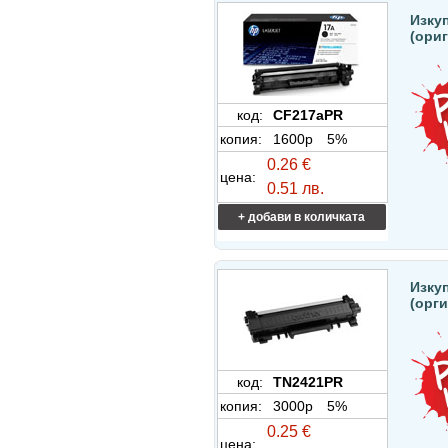
Изкуп
(ори
код:
CF217aPR
копия:
1600p
5%
0.26 €
цена:
0.51 лв.
+ добави в количката
Изкуп
(орг
код:
TN2421PR
копия:
3000p
5%
0.25 €
цена: