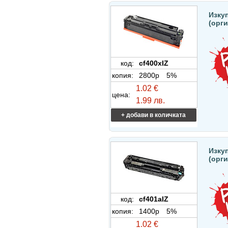
Изкуп
(орг
код:
cf400xIZ
копия:
2800p
5%
1.02 €
цена:
1.99 лв.
+ добави в количката
Изкуп
(орг
код:
cf401aIZ
копия:
1400p
5%
1.02 €