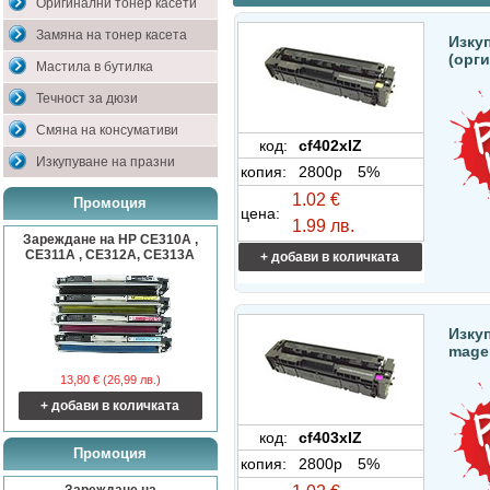
Оригинални тонер касети
Замяна на тонер касета
Изкуп
(орг
Мастила в бутилка
Течност за дюзи
Смяна на консумативи
код:
cf402xIZ
Изкупуване на празни
копия:
2800p
5%
1.02 €
Промоция
цена:
1.99 лв.
Зареждане на HP CE310A ,
CE311A , CE312A, CE313A
+ добави в количката
Изкуп
mage
13,80 € (26,99 лв.)
+ добави в количката
код:
cf403xIZ
Промоция
копия:
2800p
5%