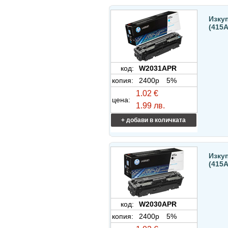
Изку
(415
код:
W2031APR
копия:
2400p
5%
1.02 €
цена:
1.99 лв.
+ добави в количката
Изку
(415
код:
W2030APR
копия:
2400p
5%