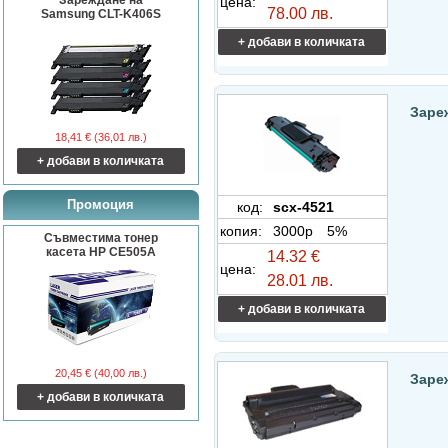
Зареждане на
цена:
78.00 лв.
Samsung CLT-K406S
+ добави в количката
Заре
18,41 € (36,01 лв.)
+ добави в количката
Промоция
код:
scx-4521
копия:
3000p
5%
Съвместима тонер
касета HP CE505A
14.32 €
цена:
28.01 лв.
+ добави в количката
20,45 € (40,00 лв.)
Заре
+ добави в количката