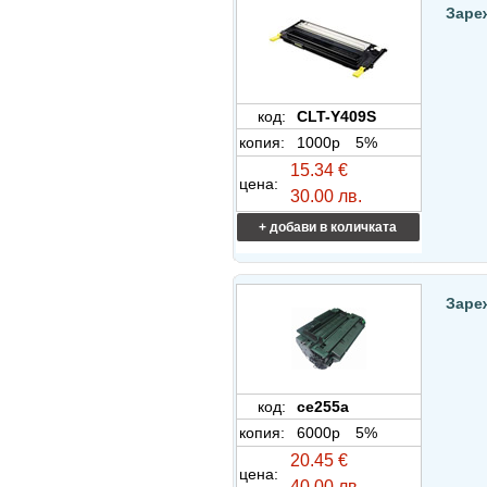
Заре
код:
CLT-Y409S
копия:
1000p
5%
15.34 €
цена:
30.00 лв.
+ добави в количката
Зареж
код:
ce255a
копия:
6000p
5%
20.45 €
цена:
40.00 лв.