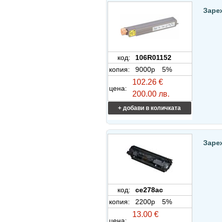
Заре
код:
106R01152
копия:
9000p
5%
102.26 €
цена:
200.00 лв.
+ добави в количката
Заре
код:
ce278ac
копия:
2200p
5%
13.00 €
цена: