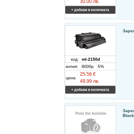
30.00 лв.
+ добави в количката
Заре
код:
ml-2150d
копия:
8000p
5%
25.56 €
цена:
49.99 лв.
+ добави в количката
Зареж
Blac