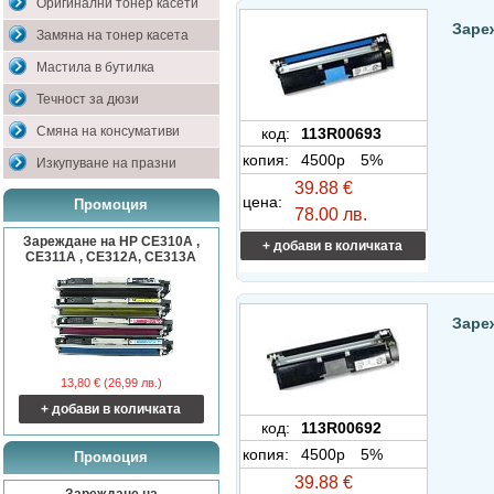
Оригинални тонер касети
Заре
Замяна на тонер касета
Мастила в бутилка
Течност за дюзи
Смяна на консумативи
код:
113R00693
копия:
4500p
5%
Изкупуване на празни
39.88 €
цена:
Промоция
78.00 лв.
Зареждане на HP CE310A ,
+ добави в количката
CE311A , CE312A, CE313A
Заре
13,80 € (26,99 лв.)
+ добави в количката
код:
113R00692
копия:
4500p
5%
Промоция
39.88 €