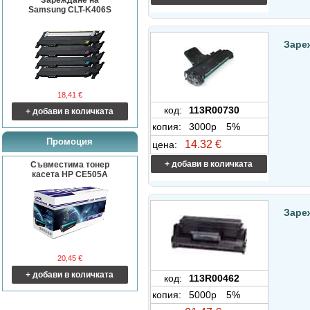
Зареждане на
Samsung CLT-K406S
Заре
18,41 €
код:
113R00730
+ добави в количката
копия:
3000p
5%
Промоция
14.32 €
цена:
+ добави в количката
Съвместима тонер
касета HP CE505A
Заре
20,45 €
+ добави в количката
код:
113R00462
копия:
5000p
5%