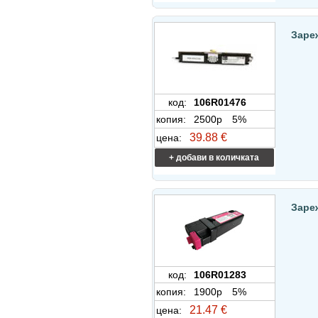
Заре
код:
106R01476
копия:
2500p
5%
39.88 €
цена:
+ добави в количката
Заре
код:
106R01283
копия:
1900p
5%
21.47 €
цена: