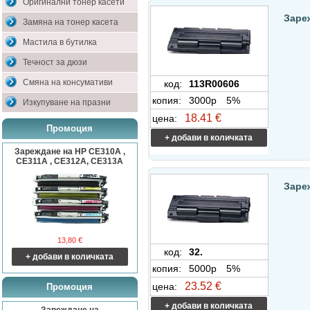
Оригинални тонер касети
Заре
Замяна на тонер касета
Мастила в бутилка
Течност за дюзи
Смяна на консумативи
код:
113R00606
копия:
3000p
5%
Изкупуване на празни
18.41 €
цена:
Промоция
+ добави в количката
Зареждане на HP CE310A ,
CE311A , CE312A, CE313A
Заре
13,80 €
код:
32.
+ добави в количката
копия:
5000p
5%
23.52 €
цена:
Промоция
+ добави в количката